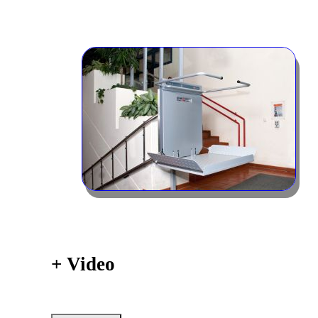
+
Video