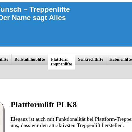
unsch – Treppenlifte
Der Name sagt Alles
lifte
Rollstuhlhublifte
Platt­form
Senkrechtlifte
Kabinenlifte
trep­penlif­te
ngsborn, Laage, Ludwigslust, Lübeck, Lüneburg, Meyenburg, Nauen, Oranienburg, Parchim, Perleberg, Plau am See, Potsdam, Pr
Plattformlift PLK8
Eleganz ist auch mit Funktionalität bei Plattform-Trep
uns, dass wir den attraktivsten Treppenlift herstellen.