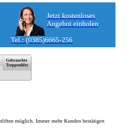
Jetzt kostenloses
Angebot einholen
Tel.:
(0385)6665-256
Gebrauchte
Trep­pen­lif­te
itzwalk, Rostock, Schwerin, Sternberg, Stralsund, Waren/­Müritz, Warnemünde, Wismar, Wittstock/­Dosse,
penliften möglich. Immer mehr Kunden bestätigen