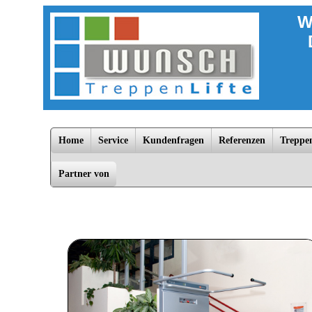
W
Home
Service
Kundenfragen
Referenzen
Treppen
Partner von
Bad Doberan, Dannenberg, Dömitz, Falkensee, Greifswald, Grevesmühlen, Güstrow, Hagenow, Hamburg, Kühlu
Zarrentin